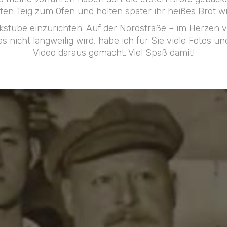
en Teig zum Ofen und holten später ihr heißes Brot wi
kstube einzurichten. Auf der Nordstraße – im Herzen v
 es nicht langweilig wird, habe ich für Sie viele Fot
Video daraus gemacht. Viel Spaß damit!