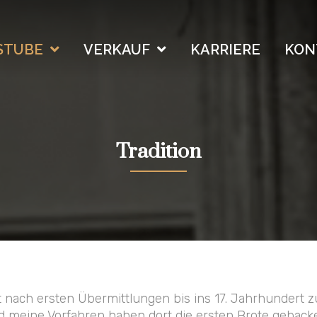
STUBE
VERKAUF
KARRIERE
KON
Tradition
ht nach ersten Übermittlungen bis ins 17. Jahrhundert zu
nd meine Vorfahren haben dort die ersten Brote geback